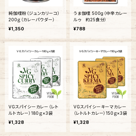
純伽哩粉（ジュンカリーコ）
うま伽哩 500g（中辛カレー
200ｇ（カレーパウダー）
ルゥ 約25食分）
¥1,350
¥788
VGスパイシーカレー（レト
VGスパイシーキーマカレー
ルトカレー）180ｇ×3袋
（レトルトカレー）150ｇ×3袋
¥1,328
¥1,328