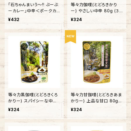
「石ちゃんまいう～!! ぶーぶ
等々力伽哩(とどろきかり
ーカレー」中辛＜ポークカレ
ー) やさしい中辛 80g (３
ー＞
～４皿分)
¥432
¥324
等々力黒伽哩(とどろきくろ
等々力甘伽哩(とどろきあま
かりー) スパイシーな中辛8
かりー) 上品な甘口 80g
0g (３～４皿分)
(３～４皿分)
¥324
¥324