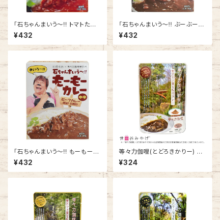
「石ちゃんまいう～!! トマトたっ
「石ちゃんまいう～!! ぶーぶーカ
ぷりバターチキン」中辛＜バター
レー」中辛＜ポークカレー＞
¥432
¥432
チキンカレー＞
「石ちゃんまいう～!! もーもーカ
等々力伽哩(とどろきかりー) や
レー」中辛＜ビーフカレー＞
さしい中辛 80g (３～４皿分)
¥432
¥324