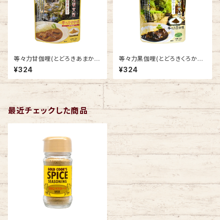
等々力甘伽哩(とどろきあまかり
等々力黒伽哩(とどろきくろかり
ー) 上品な甘口 80g (３～４皿
ー) スパイシーな中辛80g (３～
¥324
¥324
分)
４皿分)
最近チェックした商品