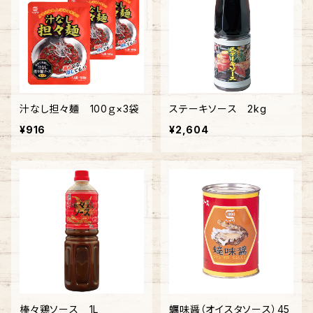
汁なし担々麺 100ｇ×3袋
ステーキソース 2kg
¥916
¥2,604
棒々鶏ソース 1L
蠣味醤（オイスタソース）45