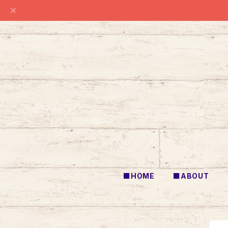
■HOME
■ABOUT