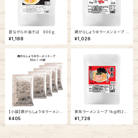
昔ながらの油そば 900ｇ
鶏がらしょうゆラーメンスープ 1
kg(約27食分)
¥1,188
¥1,026
【小袋】鶏がらしょうゆラーメンス
家系ラーメンスープ 1kg(約20
ープ 30ml×5袋
食分)
¥405
¥1,728