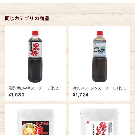
同じカテゴリの商品
黒酢冷し中華スープ 1L（約22
冷たいラーメンスープ 1L（約2
食分）
7食分）
¥1,080
¥1,724