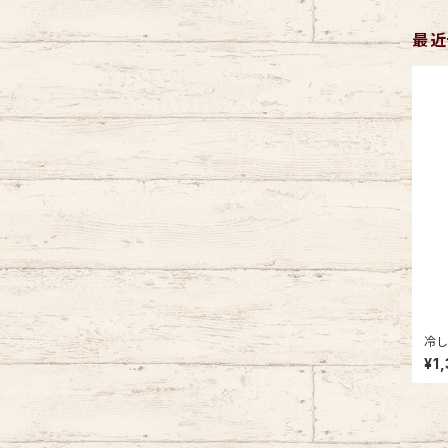
最近
冷し
¥1,