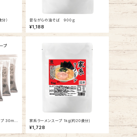
食分）
昔ながらの油そば 900ｇ
¥1,188
ml×
家系ラーメンスープ 1kg(約20食分)
¥1,728