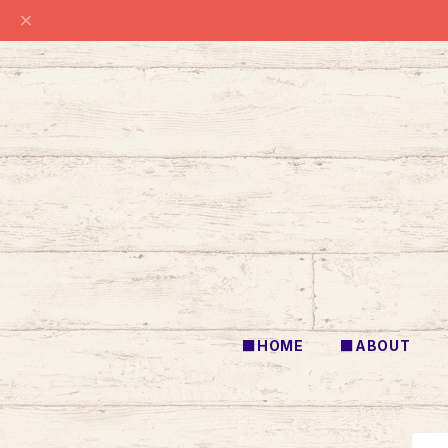
■HOME
■ABOUT