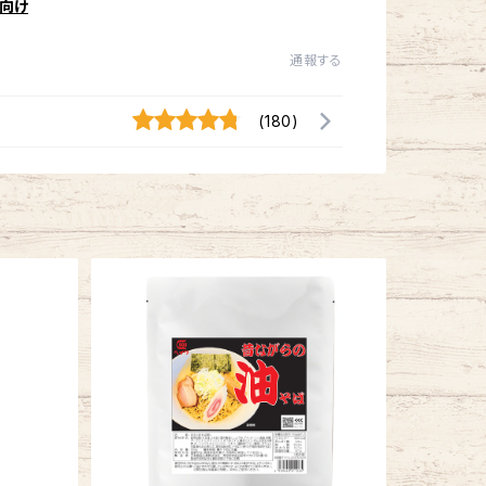
向け
通報する
(180)