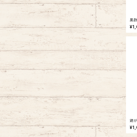
黒酢
¥1
鶏がら
分)
¥1