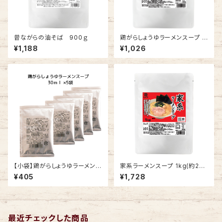
昔ながらの油そば 900ｇ
鶏がらしょうゆラーメンスープ 1
kg(約27食分)
¥1,188
¥1,026
【小袋】鶏がらしょうゆラーメンス
家系ラーメンスープ 1kg(約20
ープ 30ml×5袋
食分)
¥405
¥1,728
最近チェックした商品