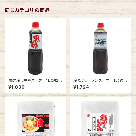
同じカテゴリの商品
黒酢冷し中華スープ 1L（約22
冷たいラーメンスープ 1L（約2
食分）
7食分）
¥1,080
¥1,724