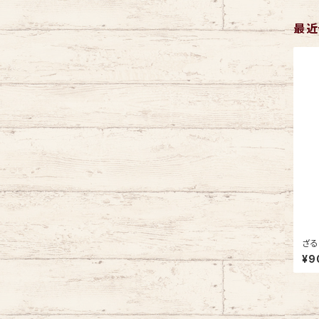
最近
ざる
¥9