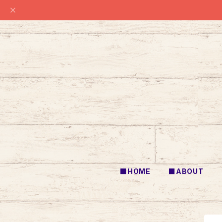
■HOME
■ABOUT