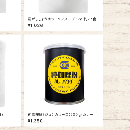
鶏がらしょうゆラーメンスープ 1kg(約27食
分)
¥1,026
分)
純伽哩粉（ジュンカリーコ）200ｇ（カレーパ
ウダー）
¥1,350