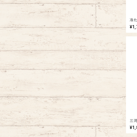
冷た
¥1
三河
¥1